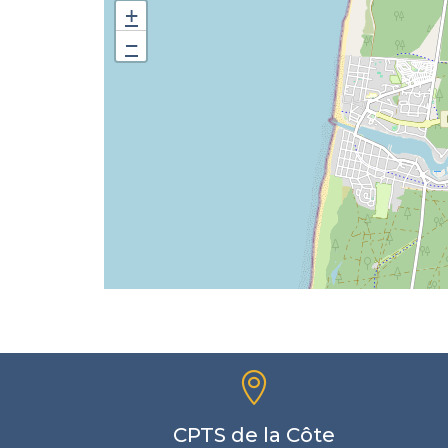
+
−

CPTS de la Côte