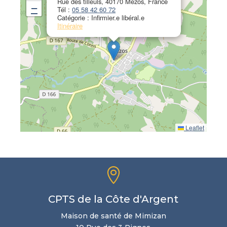
Rue des tilleuls, 40170 Mézos, France
−
Tél :
05 58 42 60 72
Catégorie : Infirmier.e libéral.e
Itinéraire
Leaflet

CPTS de la Côte d'Argent
Maison de santé de Mimizan