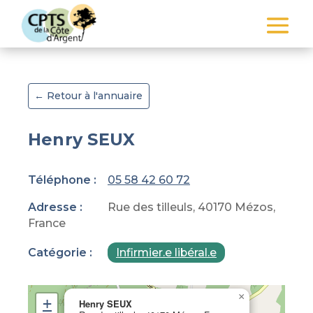
← Retour à l'annuaire
Henry SEUX
Téléphone :
05 58 42 60 72
Adresse :
Rue des tilleuls, 40170 Mézos,
France
Catégorie :
Infirmier.e libéral.e
×
+
Henry SEUX