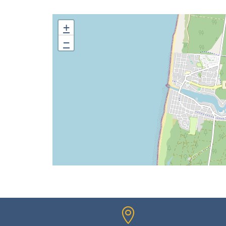
+
−
