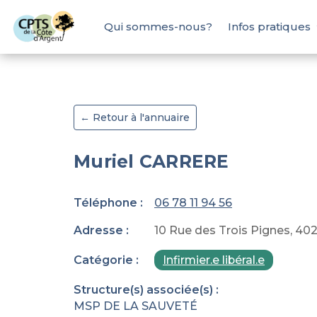
Qui sommes-nous?
Infos pratiques
← Retour à l'annuaire
Muriel CARRERE
Téléphone :
06 78 11 94 56
Adresse :
10 Rue des Trois Pignes, 40
Catégorie :
Infirmier.e libéral.e
Structure(s) associée(s) :
MSP DE LA SAUVETÉ