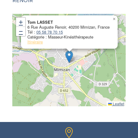
RENOIR
×
+
Tom LASSET
6 Rue Auguste Renoir, 40200 Mimizan, France
−
Tél :
05 58 78 70 15
Catégorie : Masseur-Kinésithérapeute
Itinéraire
Leaflet
